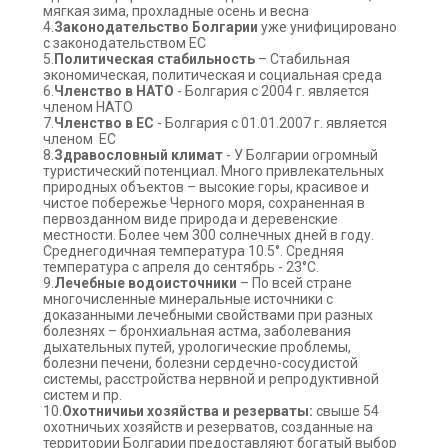
мягкая зима, прохладные осень и весна
4.
Законодательство Болгарии
уже унифицировано
с законодательством ЕС
5.
Политическая стабильность
– Стабильная
экономическая, политическая и социальная среда
6.
Членство в НАТО
- Болгария с 2004 г. является
членом НАТО
7.
Членство в ЕС
- Болгария с 01.01.2007 г. является
членом ЕС
8.
Здравословный климат
- У Болгарии огромный
туристический потенциал. Много привлекательных
природных объектов – высокие горы, красивое и
чистое побережье Черного моря, сохраненная в
первозданном виде природа и деревенские
местности. Более чем 300 солнечных дней в году.
Среднегодичная температура 10.5°. Средняя
температура с апреля до сентябрь - 23°C.
9.
Лечебные водоисточники
– По всей стране
многочисленные минеральные источники с
доказанными лечебными свойствами при разных
болезнях – бронхиальная астма, заболевания
дыхательных путей, урологические проблемы,
болезни печени, болезни сердечно-сосудистой
системы, расстройства нервной и репродуктивной
систем и пр.
10.
Охотничиьи хозяйства и резерваты:
свыше 54
охотничьих хозяйств и резерватов, созданные на
территории Болгарии предоставляют богатый выбор