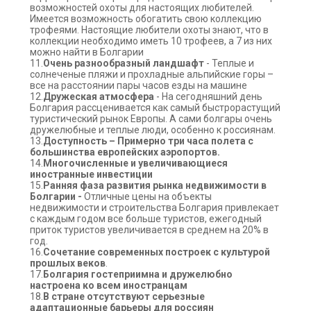
возможностей охоты для настоящих любителей.
Имеется возможность обогатить свою коллекцию
трофеями. Настоящие любители охоты знают, что в
коллекции необходимо иметь 10 трофеев, а 7 из них
можно найти в Болгарии
11.
Очень разнообразный ландшафт
- Теплые и
солнеченые пляжи и прохладные альпийские горы –
все на расстоянии пары часов езды на машине
12.
Дружеская атмосфера
- На сегодняшний день
Болгария рассценивается как самый быстрорастущий
туристический рынок Европы. А сами болгары очень
дружелюбные и теплые люди, особенно к россиянам.
13.
Доступность – Примерно три часа полета с
большинства европейских аэропортов.
14.
Многочисленные и увеличивающиеся
иностранные инвестиции
15.
Ранняя фаза развития рынка недвижимости в
Болгарии -
Отличные цены на объекты
недвижимости и строительства Болгария привлекает
с каждым годом все больше туристов, ежегодный
приток туристов увеличивается в среднем на 20% в
год.
16.
Сочетание современных построек с культурой
прошлых
веков
.
17.
Болгария гостеприимна и дружелюбно
настроена ко всем иностранцам
18.
В стране отсутствуют серьезные
адаптационные барьеры для россиян